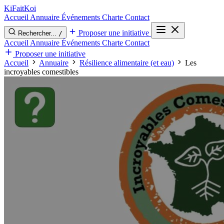
Ki
Fait
Koi
Accueil
Annuaire
Événements
Charte
Contact
Proposer une initiative
Rechercher...
/
Accueil
Annuaire
Événements
Charte
Contact
Proposer une initiative
Accueil
Annuaire
Résilience alimentaire (et eau)
Les
incroyables comestibles